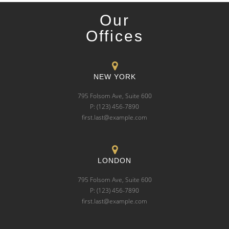
Our
Offices
NEW YORK
795 Folsom Ave, Suite 600
P: (123) 456-7890
first.last@example.com
LONDON
795 Folsom Ave, Suite 600
P: (123) 456-7890
first.last@example.com